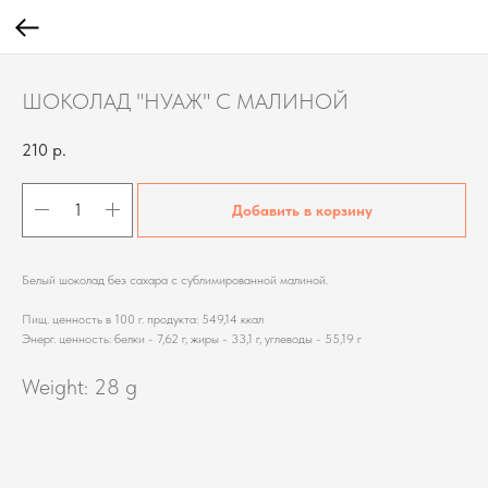
ШОКОЛАД "НУАЖ" С МАЛИНОЙ
210
р.
Добавить в корзину
Белый шоколад без сахара с сублимированной малиной.
Пищ. ценность в 100 г. продукта: 549,14 ккал
Энерг. ценность: белки - 7,62 г, жиры - 33,1 г, углеводы - 55,19 г
Weight: 28 g