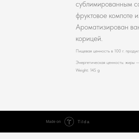
сублимированным со
фруктовое компоте и
Ароматизирован ван
корицей.
Пищевая ценность в 100 г. продукт
Энергетическая ценность: жиры — 
Weight: 145 g
Tilda
Made on