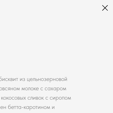
исквит из цельнозерновой
 овсяном молоке с сахаром
 кокосовых сливок с сиропом
ен бетта-каротином и