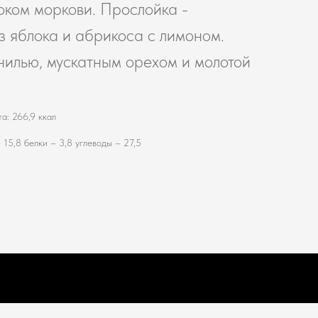
ком моркови. Прослойка -
з яблока и абрикоса с лимоном.
илью, мускатным орехом и молотой
а: 266,9 ккал
15,8 белки – 3,8 углеводы – 27,5