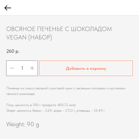
ОВСЯНОЕ ПЕЧЕНЬЕ С ШОКОЛАДОМ
VEGAN (НАБОР)
260
р.
Добавить в корзину
Печенье из смеси овсяной и рисовой муки с овсяными хлопьями и кусочками
тёмного шоколада.
Пищ. ценность в 100 г. продукта: 400,72 ккал
Энерг. ценность: белки - 3,67г, жиры - 27,12 г, углеводы - 35,49 г
Weight: 90 g